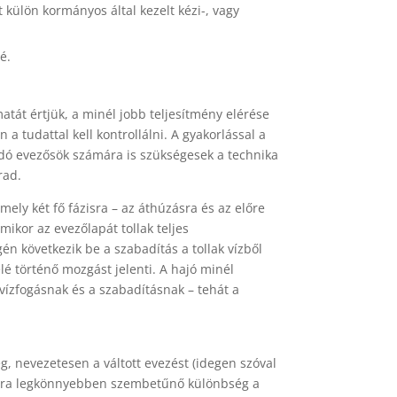
 külön kormányos által kezelt kézi-, vagy
é.
át értjük, a minél jobb teljesítmény elérése
 tudattal kell kontrollálni. A gyakorlással a
dó evezősök számára is szükségesek a technika
rad.
ely két fő fázisra – az áthúzásra és az előre
mikor az evezőlapát tollak teljes
n következik be a szabadítás a tollak vízből
elé történő mozgást jelenti. A hajó minél
vízfogásnak és a szabadításnak – tehát a
, nevezetesen a váltott evezést (idegen szóval
zámára legkönnyebben szembetűnő különbség a