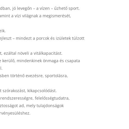
an, jó levegőn – a vízen – űzhető sport.
amint a vízi világnak a megismerését,
ik.
eszt – mindezt a porcok és izületek túlzott
 ezáltal növeli a vitálkapacitást.
e kerülő, mindenkinek önmaga és csapata
l.
ben történő evezésre, sportolásra,
t szórakozást, kikapcsolódást.
 rendszerességre, felelősségtudatra,
ztosságot ad, mely tulajdonságok
rvényesüléshez.