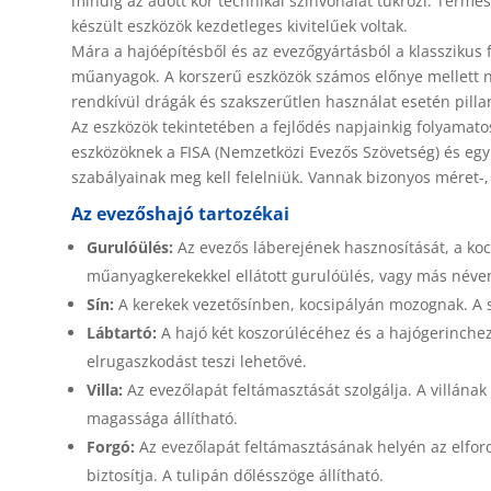
mindig az adott kor technikai színvonalát tükrözi. Ter
készült eszközök kezdetleges kivitelűek voltak.
Mára a hajóépítésből és az evezőgyártásból a klasszikus f
műanyagok. A korszerű eszközök számos előnye mellett n
rendkívül drágák és szakszerűtlen használat esetén pill
Az eszközök tekintetében a fejlődés napjainkig folyamat
eszközöknek a FISA (Nemzetközi Evezős Szövetség) és egy
szabályainak meg kell felelniük. Vannak bizonyos méret-, sú
Az evezőshajó tartozékai
Gurulóülés:
Az evezős láberejének hasznosítását, a koc
műanyagkerekekkel ellátott gurulóülés, vagy más néven 
Sín:
A kerekek vezetősínben, kocsipályán mozognak. A s
Lábtartó:
A hajó két koszorúlécéhez és a hajógerinchez
elrugaszkodást teszi lehetővé.
Villa:
Az evezőlapát feltámasztását szolgálja. A villának
magassága állítható.
Forgó:
Az evezőlapát feltámasztásának helyén az elford
biztosítja. A tulipán dőlésszöge állítható.