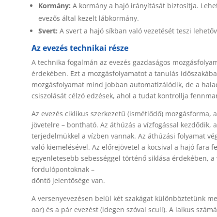
Kormány:
A kormány a hajó irányítását biztosítja. Lehet
evezős által kezelt lábkormány.
Svert:
A svert a hajó síkban való vezetését teszi lehetőv
Az evezés technikai része
A technika fogalmán az evezés gazdaságos mozgásfolyamat
érdekében. Ezt a mozgásfolyamatot a tanulás időszakában a
mozgásfolyamat mind jobban automatizálódik, de a hala
csiszolását célzó edzések, ahol a tudat kontrollja fennma
Az evezés ciklikus szerkezetű (ismétlődő) mozgásforma, am
jövetelre – bontható. Az áthúzás a vízfogással kezdődik, a
terjedelmükkel a vízben vannak. Az áthúzási folyamat végé
való kiemelésével. Az előrejövetel a kocsival a hajó fara f
egyenletesebb sebességgel történő siklása érdekében, a 
fordulópontoknak –
döntő jelentősége van.
A versenyevezésen belül két szakágat különböztetünk meg
oar) és a pár evezést (idegen szóval scull). A laikus s