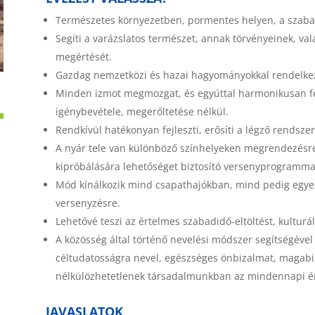
Természetes környezetben, pormentes helyen, a szabadb
Segíti a varázslatos természet, annak törvényeinek, val
megértését.
Gazdag nemzetközi és hazai hagyományokkal rendelkez
Minden izmot megmozgat, és egyúttal harmonikusan fejl
igénybevétele, megerőltetése nélkül.
Rendkívül hatékonyan fejleszti, erősíti a légző rendszert,
A nyár tele van különböző színhelyeken megrendezésr
kipróbálására lehetőséget biztosító versenyprogramma
Mód kínálkozik mind csapathajókban, mind pedig egyes
versenyzésre.
Lehetővé teszi az értelmes szabadidő-eltöltést, kulturál
A közösség által történő nevelési módszer segítségével
céltudatosságra nevel, egészséges önbizalmat, magabi
nélkülözhetetlenek társadalmunkban az mindennapi é
JAVASLATOK