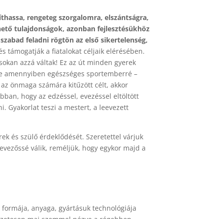
íthassa, rengeteg szorgalomra, elszántságra,
hető tulajdonságok, azonban fejlesztésükhöz
zabad feladni rögtön az első sikertelenség,
s támogatják a fiatalokat céljaik elérésében.
sokan azzá váltak! Ez az út minden gyerek
 de amennyiben egészséges sportemberré –
i az önmaga számára kitűzött célt, akkor
bban, hogy az edzéssel, evezéssel eltöltött
. Gyakorlat teszi a mestert, a leevezett
rek és szülő érdeklődését. Szeretettel várjuk
evezőssé válik, reméljük, hogy egykor majd a
k formája, anyaga, gyártásuk technológiája