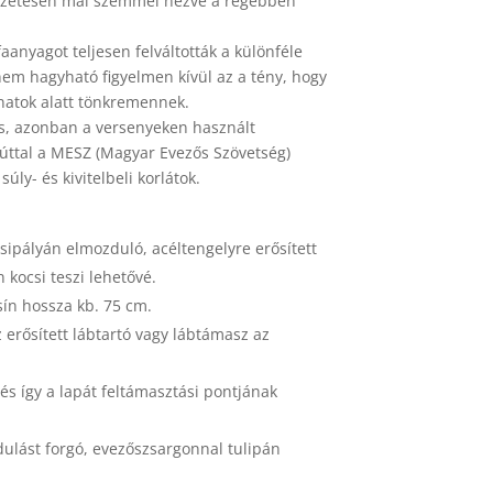
mészetesen mai szemmel nézve a régebben
aanyagot teljesen felváltották a különféle
em hagyható figyelmen kívül az a tény, hogy
anatok alatt tönkremennek.
os, azonban a versenyeken használt
úttal a MESZ (Magyar Evezős Szövetség)
ly- és kivitelbeli korlátok.
sipályán elmozduló, acéltengelyre erősített
kocsi teszi lehetővé.
ín hossza kb. 75 cm.
 erősített lábtartó vagy lábtámasz az
 és így a lapát feltámasztási pontjának
ulást forgó, evezőszsargonnal tulipán