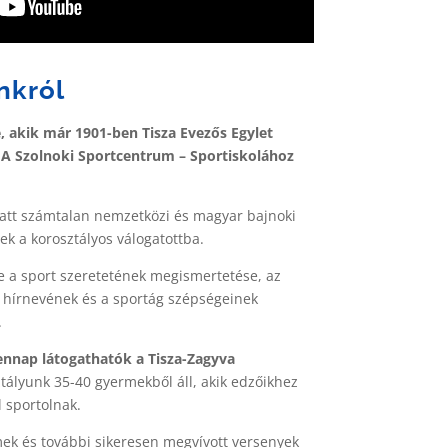
nkról
 akik már 1901-ben Tisza Evezős Egylet
. A Szolnoki Sportcentrum – Sportiskolához
alatt számtalan nemzetközi és magyar bajnoki
ek a korosztályos válogatottba.
e a sport szeretetének megismertetése, az
 hírnevének és a sportág szépségeinek
.
ennap látogathatók a Tisza-Zagyva
tályunk 35-40 gyermekből áll, akik edzőikhez
l sportolnak.
ek és további sikeresen megvívott versenyek