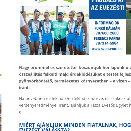
Nagy örömmel és szeretettel köszöntjük honlapunk olva
összeállítás felkelti majd érdeklődésüket e testet fejle
gyönyörködtető, természetes környezetben – a vízen – 
iránt.
Ha bővebben érdeklődik/érdeklődsz az evezős szakosztály
versenyeredményei iránt, ajánljuk a Tisza Evezős Egylet
el.
MIÉRT AJÁNLJUK MINDEN FIATALNAK, HOG
EVEZÉST VÁLASSZA?