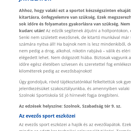
Ahhoz, hogy valaki ezt a sportot készségszinten elsaját
kitartásra, önfegyelemre van szükség. Ezek megszerez
sok időre és folyamatos gyakorlásra van szükség.
Nem s
kudarc után!
Az edzők segítenek átjutni a holtpontokon, é
Senki nem született evezősnek, de kitartó munkával már 
számára nyitva áll! Ha bajnok nem is lesz mindenkiből,
nem pedig a drog, alkohol, nikotin rabjává – válik és elér
elégedett lehet. Nem dolgozott hiába. Biztosak vagyunk a
időre egész életében szívesen és szeretettel fog emlékezni
kilométerek pedig az evezősbajnokot!
Úgy gondoljuk, rövid tájékoztatónkkal felkeltettük sok gye
jelentkezésüket szakosztályunkba, és amennyiben valaki 
Szolnoki Sportiskola SE jó hírnevét fogja öregbíteni.
Az edzések helyszíne: Szolnok, Szabadság tér 9. sz.
Az evezős sport eszközei
Az evezős sport eszközei a hajók és az evezőlapátok. Eze