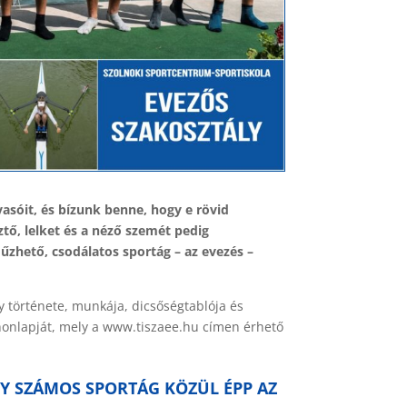
sóit, és bízunk benne, hogy e rövid
sztő, lelket és a néző szemét pedig
űzhető, csodálatos sportág – az evezés –
 története, munkája, dicsőségtablója és
 honlapját, mely a www.tiszaee.hu címen érhető
Y SZÁMOS SPORTÁG KÖZÜL ÉPP AZ