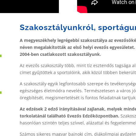
Szakosztályunkról, sportágu
A megyeszékhely legrégebbi szakosztálya az evezősöké,
néven megalakították az első helyi evezős egyesületet
2004-ben csatlakozott szakosztályunk.
Az evezős szakosztály több, mint tíz esztendős tagsága 
címet gyűjtöttek a sportolóink, akik közül többen bekerült
A szakosztály egyik legfontosabb szerepe és tevékenység
egészséges életmódra nevelés. Természetesen a város jó
öregbítését, megismertetését is fontos feladatnak tartjuk
Az edzések 2 edző irányításával zajlanak, melyek mind
torkolatánál található Evezős Edzőközpontban.
Szakosz
hasonlóan szintén teljes szívvel, alázattal és fegyelemme
Számos sikeres magyar bajnoki cím, diákolimpiai győzelm