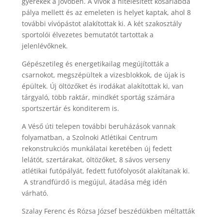
gyerekek a jövőben. A vívók a hitelesített kosárlabda
pálya mellett és az emeleten is helyet kaptak, ahol 8
további vívópástot alakítottak ki. A két szakosztály
sportolói élvezetes bemutatót tartottak a
jelenlévőknek.
Gépészetileg és energetikailag megújították a
csarnokot, megszépültek a vizesblokkok, de újak is
épültek. Új öltözőket és irodákat alakítottak ki, van
tárgyaló, több raktár, mindkét sportág számára
sportszertár és konditerem is.
A Véső úti telepen további beruházások vannak
folyamatban, a Szolnoki Atlétikai Centrum
rekonstrukciós munkálatai keretében új fedett
lelátót, szertárakat, öltözőket, 8 sávos verseny
atlétikai futópályát, fedett futófolyosót alakítanak ki.
A strandfürdő is megújul, átadása még idén
várható.
Szalay Ferenc és Rózsa József beszédükben méltatták