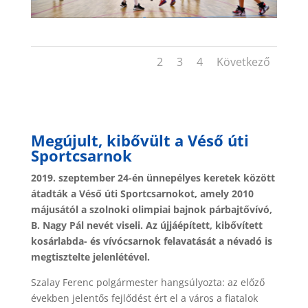
1
2
3
4
Következő
Megújult, kibővült a Véső úti
Sportcsarnok
2019. szeptember 24-én ünnepélyes keretek között
átadták a Véső úti Sportcsarnokot, amely 2010
májusától a szolnoki olimpiai bajnok párbajtővívó,
B. Nagy Pál nevét viseli.
Az újjáépített, kibővített
kosárlabda- és vívócsarnok felavatását a névadó is
megtisztelte jelenlétével.
Szalay Ferenc polgármester hangsúlyozta: az előző
években jelentős fejlődést ért el a város a fiatalok