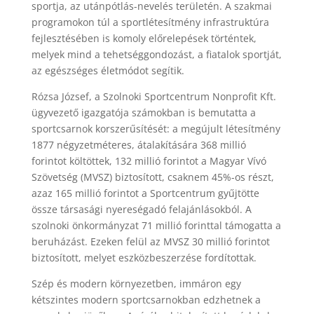
sportja, az utánpótlás-nevelés területén. A szakmai
programokon túl a sportlétesítmény infrastruktúra
fejlesztésében is komoly előrelepések történtek,
melyek mind a tehetséggondozást, a fiatalok sportját,
az egészséges életmódot segítik.
Rózsa József, a Szolnoki Sportcentrum Nonprofit Kft.
ügyvezető igazgatója számokban is bemutatta a
sportcsarnok korszerűsítését: a megújult létesítmény
1877 négyzetméteres, átalakítására 368 millió
forintot költöttek, 132 millió forintot a Magyar Vívó
Szövetség (MVSZ) biztosított, csaknem 45%-os részt,
azaz 165 millió forintot a Sportcentrum gyűjtötte
össze társasági nyereségadó felajánlásokból. A
szolnoki önkormányzat 71 millió forinttal támogatta a
beruházást. Ezeken felül az MVSZ 30 millió forintot
biztosított, melyet eszközbeszerzése fordítottak.
Szép és modern környezetben, immáron egy
kétszintes modern sportcsarnokban edzhetnek a