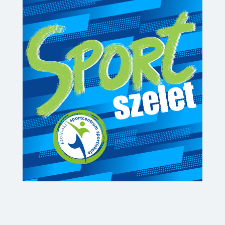
SPORT SZELET
A Szolnoki Sportcentrum
hírösszefoglalója
2026. július
BŐVEBBEN »