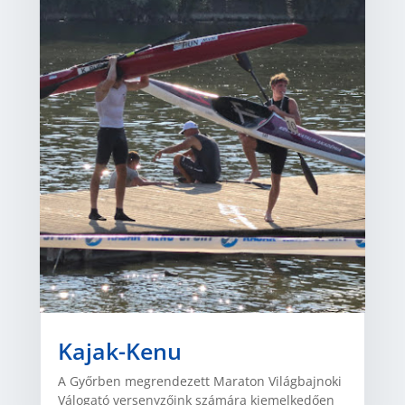
Kajak-Kenu
A Győrben megrendezett Maraton Világbajnoki
Válogató versenyzőink számára kiemelkedően