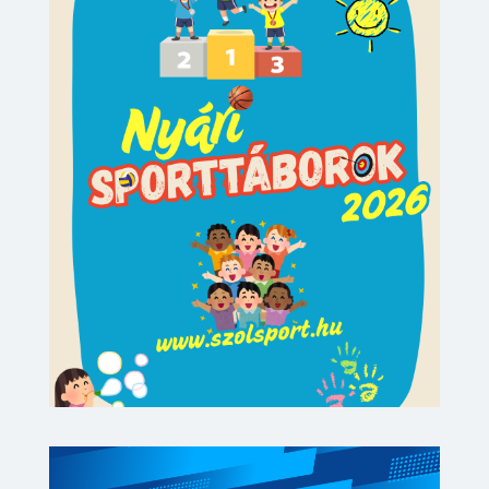
Nyári Sporttáborok
A Szolnoki Sportcentrum idén is
megrendezi a közkedvelt
sporttáborait.
BŐVEBBEN »