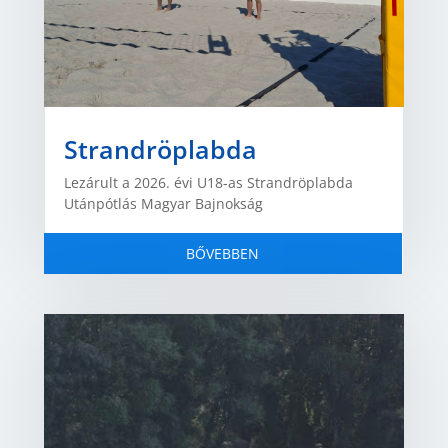
Strandröplabda
Lezárult a 2026. évi U18-as Strandröplabda
Utánpótlás Magyar Bajnokság
BŐVEBBEN