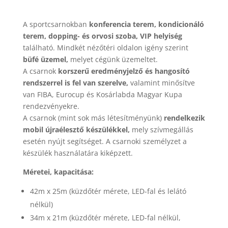
A sportcsarnokban
konferencia terem, kondicionáló
terem, dopping- és orvosi szoba, VIP helyiség
található. Mindkét nézőtéri oldalon igény szerint
büfé üzemel,
melyet cégünk üzemeltet.
A csarnok
korszerű eredményjelző és hangosító
rendszerrel is fel van szerelve,
valamint minősítve
van FIBA, Eurocup és Kosárlabda Magyar Kupa
rendezvényekre.
A csarnok (mint sok más létesítményünk)
rendelkezik
mobil újraélesztő készülékkel,
mely szívmegállás
esetén nyújt segítséget. A csarnoki személyzet a
készülék használatára kiképzett.
Méretei, kapacitása:
42m x 25m (küzdőtér mérete, LED-fal és lelátó
nélkül)
34m x 21m (küzdőtér mérete, LED-fal nélkül,