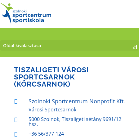
Oldal kiválasztása
TISZALIGETI VÁROSI
SPORTCSARNOK
(KÖRCSARNOK)
Szolnoki Sportcentrum Nonprofit Kft.

Városi Sportcsarnok
5000 Szolnok, Tiszaligeti sétány 9691/12

hsz.
+36 56/377-124
