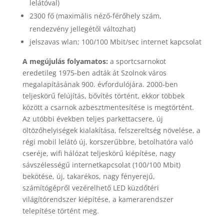
lelátóval)
2300 fő (maximális néző-férőhely szám,
rendezvény jellegétől változhat)
jelszavas wlan; 100/100 Mbit/sec internet kapcsolat
A megújulás folyamatos:
a sportcsarnokot
eredetileg 1975-ben adták át Szolnok város
megalapításának 900. évfordulójára. 2000-ben
teljeskörű felújítás, bővítés történt, ekkor többek
között a csarnok azbesztmentesítése is megtörtént.
Az utóbbi években teljes parkettacsere, új
öltözőhelyiségek kialakítása, felszereltség növelése, a
régi mobil lelátó új, korszerűbbre, betolhatóra való
cseréje, wifi hálózat teljeskörű kiépítése, nagy
sávszélességű internetkapcsolat (100/100 Mbit)
bekötése, új, takarékos, nagy fényerejű,
számítógépről vezérelhető LED küzdőtéri
világítórendszer kiépítése, a kamerarendszer
telepítése történt meg.