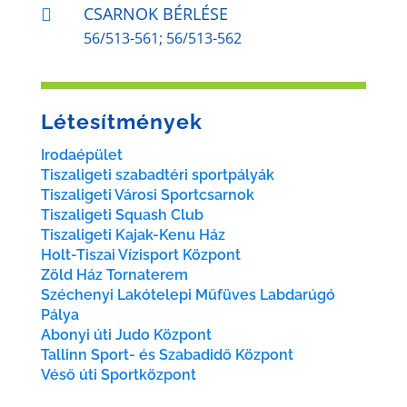
CSARNOK BÉRLÉSE

56/513-561; 56/513-562
Létesítmények
Irodaépület
Tiszaligeti szabadtéri sportpályák
Tiszaligeti Városi Sportcsarnok
Tiszaligeti Squash Club
Tiszaligeti Kajak-Kenu Ház
Holt-Tiszai Vízisport Központ
Zöld Ház Tornaterem
Széchenyi Lakótelepi Műfüves Labdarúgó
Pálya
Abonyi úti Judo Központ
Tallinn Sport- és Szabadidő Központ
Véső úti Sportközpont