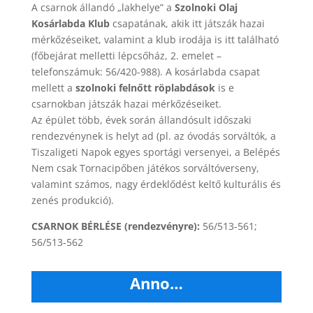
A csarnok állandó „lakhelye” a
Szolnoki Olaj
Kosárlabda Klub
csapatának, akik itt játszák hazai
mérkőzéseiket, valamint a klub irodája is itt található
(főbejárat melletti lépcsőház, 2. emelet –
telefonszámuk: 56/420-988). A kosárlabda csapat
mellett a
szolnoki felnőtt röplabdások
is e
csarnokban játszák hazai mérkőzéseiket.
Az épület több, évek során állandósult időszaki
rendezvénynek is helyt ad (pl. az óvodás sorváltók, a
Tiszaligeti Napok egyes sportági versenyei, a Belépés
Nem csak Tornacipőben játékos sorváltóverseny,
valamint számos, nagy érdeklődést keltő kulturális és
zenés produkció).
CSARNOK BÉRLÉSE (rendezvényre):
56/513-561;
56/513-562
Anno…