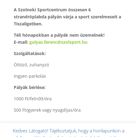
A Szolnoki Sportcentrum összesen 6
strandröplabda pályán várja a sport szerelmeseit a
Tiszaligetben.
Téli hónapokban a pályák nem üzemelnek!
E-mail:
gulyas.ferenc
@szolsport.hu
Szolgáltatások:
Öltöző, zuhanyzó
Ingyen parkolás
Pályák bérlése:
1000 Ft/felnőtt/óra
500 Ft/gyerek vagy nyugdíjas/óra
Kedves Látogató! Tájékoztatjuk, hogy a honlapunkon a