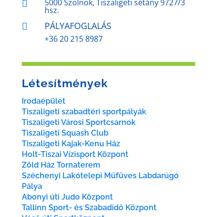
5000 Szolnok, Tiszaligeti sétány 9727/3

hsz.
PÁLYAFOGLALÁS

+36 20 215 8987
Létesítmények
Irodaépület
Tiszaligeti szabadtéri sportpályák
Tiszaligeti Városi Sportcsarnok
Tiszaligeti Squash Club
Tiszaligeti Kajak-Kenu Ház
Holt-Tiszai Vízisport Központ
Zöld Ház Tornaterem
Széchenyi Lakótelepi Műfüves Labdarúgó
Pálya
Abonyi úti Judo Központ
Tallinn Sport- és Szabadidő Központ