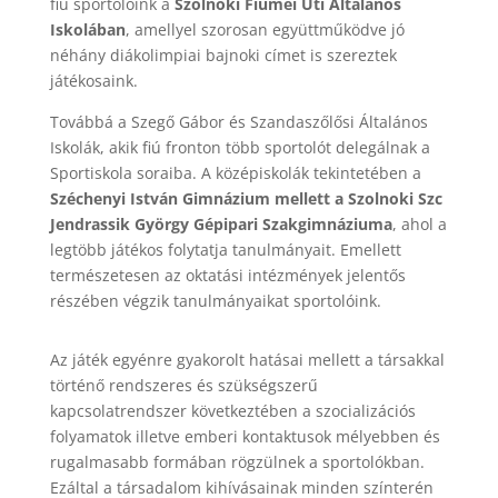
fiú sportolóink a
Szolnoki
Fiumei Úti Általános
Iskolában
, amellyel szorosan együttműködve jó
néhány diákolimpiai bajnoki címet is szereztek
játékosaink.
Továbbá a Szegő Gábor és Szandaszőlősi Általános
Iskolák, akik fiú fronton több sportolót delegálnak a
Sportiskola soraiba. A középiskolák tekintetében a
Széchenyi István Gimnázium mellett a Szolnoki Szc
Jendrassik György Gépipari Szakgimnáziuma
, ahol a
legtöbb játékos folytatja tanulmányait. Emellett
természetesen az oktatási intézmények jelentős
részében végzik tanulmányaikat sportolóink.
Az játék egyénre gyakorolt hatásai mellett a társakkal
történő rendszeres és szükségszerű
kapcsolatrendszer következtében a szocializációs
folyamatok illetve emberi kontaktusok mélyebben és
rugalmasabb formában rögzülnek a sportolókban.
Ezáltal a társadalom kihívásainak minden színterén