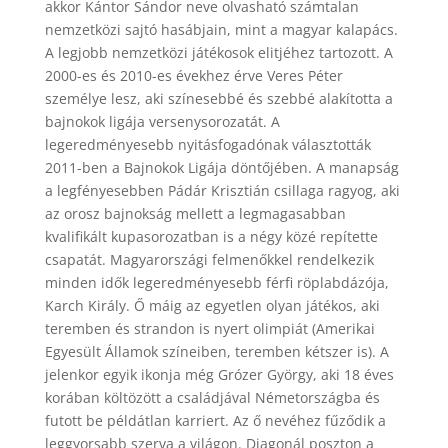
akkor Kántor Sándor neve olvasható számtalan
nemzetközi sajtó hasábjain, mint a magyar kalapács.
A legjobb nemzetközi játékosok elitjéhez tartozott. A
2000-es és 2010-es évekhez érve Veres Péter
személye lesz, aki színesebbé és szebbé alakította a
bajnokok ligája versenysorozatát. A
legeredményesebb nyitásfogadónak választották
2011-ben a Bajnokok Ligája döntőjében. A manapság
a legfényesebben Pádár Krisztián csillaga ragyog, aki
az orosz bajnokság mellett a legmagasabban
kvalifikált kupasorozatban is a négy közé repítette
csapatát. Magyarországi felmenőkkel rendelkezik
minden idők legeredményesebb férfi röplabdázója,
Karch Király. Ő máig az egyetlen olyan játékos, aki
teremben és strandon is nyert olimpiát (Amerikai
Egyesült Államok színeiben, teremben kétszer is). A
jelenkor egyik ikonja még Grózer György, aki 18 éves
korában költözött a családjával Németországba és
futott be példátlan karriert. Az ő nevéhez fűződik a
leggyorsabb szerva a világon. Diagonál poszton a