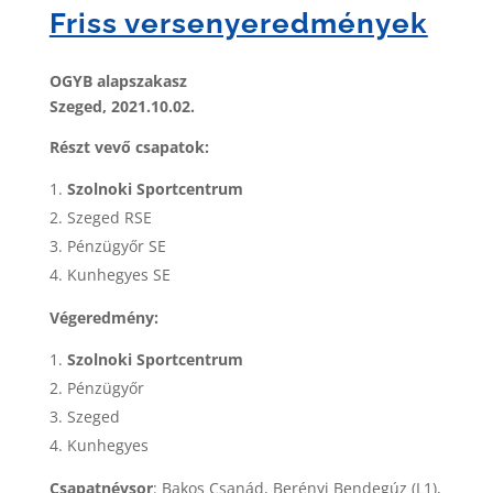
Friss versenyeredmények
OGYB alapszakasz
Szeged, 2021.10.02.
Részt vevő csapatok:
Szolnoki Sportcentrum
Szeged RSE
Pénzügyőr SE
Kunhegyes SE
Végeredmény:
Szolnoki Sportcentrum
Pénzügyőr
Szeged
Kunhegyes
Csapatnévsor
: Bakos Csanád, Berényi Bendegúz (L1),