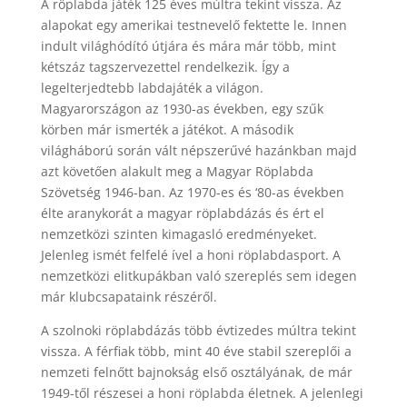
A röplabda játék 125 éves múltra tekint vissza. Az
alapokat egy amerikai testnevelő fektette le. Innen
indult világhódító útjára és mára már több, mint
kétszáz tagszervezettel rendelkezik. Így a
legelterjedtebb labdajáték a világon.
Magyarországon az 1930-as években, egy szűk
körben már ismerték a játékot. A második
világháború során vált népszerűvé hazánkban majd
azt követően alakult meg a Magyar Röplabda
Szövetség 1946-ban. Az 1970-es és ‘80-as években
élte aranykorát a magyar röplabdázás és ért el
nemzetközi szinten kimagasló eredményeket.
Jelenleg ismét felfelé ível a honi röplabdasport. A
nemzetközi elitkupákban való szereplés sem idegen
már klubcsapataink részéről.
A szolnoki röplabdázás több évtizedes múltra tekint
vissza. A férfiak több, mint 40 éve stabil szereplői a
nemzeti felnőtt bajnokság első osztályának, de már
1949-től részesei a honi röplabda életnek. A jelenlegi