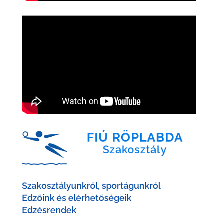
FIÚ RÖPLABDA
Szakosztály
Szakosztályunkról, sportágunkról
Edzőink és elérhetőségeik
Edzésrendek