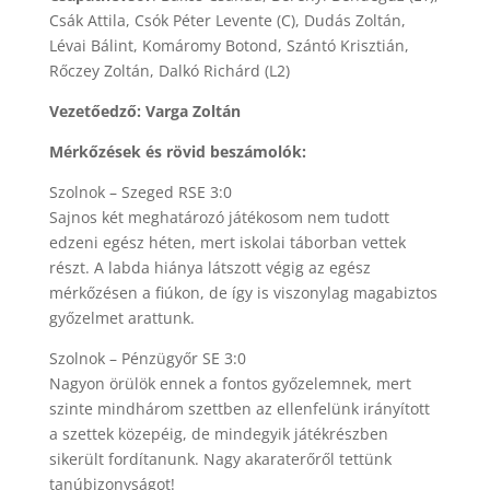
Csák Attila, Csók Péter Levente (C), Dudás Zoltán,
Lévai Bálint, Komáromy Botond, Szántó Krisztián,
Rőczey Zoltán, Dalkó Richárd (L2)
Vezetőedző: Varga Zoltán
Mérkőzések és rövid beszámolók:
Szolnok – Szeged RSE 3:0
Sajnos két meghatározó játékosom nem tudott
edzeni egész héten, mert iskolai táborban vettek
részt. A labda hiánya látszott végig az egész
mérkőzésen a fiúkon, de így is viszonylag magabiztos
győzelmet arattunk.
Szolnok – Pénzügyőr SE 3:0
Nagyon örülök ennek a fontos győzelemnek, mert
szinte mindhárom szettben az ellenfelünk irányított
a szettek közepéig, de mindegyik játékrészben
sikerült fordítanunk. Nagy akaraterőről tettünk
tanúbizonyságot!