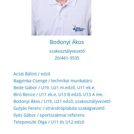
Bodonyi Ákos
szakosztályvezető
20/461-3535
Acsai Bálint / edző
Bagyinka Csenge / technikai munkatárs
Bede Gábor / U19, U21 m.edző, U11 ek.e.
Bíró Bence / U11 ek.e, U13 B edző, U13 A me.
Bodonyi Ákos / U19, U21 edző; szakosztályvezető
Gulyás Ferenc / strandröplabda szakágvezető
Ilyés Gábor / sportszakmai referens
Telepovszki Olga / U11 és U12 edző