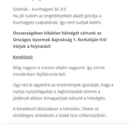
Szolnok – Kunhegyes SE 3:0
Ha jól tudom az engedélyekkel akadt gondja a
Kunhegyes csapatának, így nem tudtak kiállni.
Összességében hibátlan hétvégét zártunk az
Országos Gyermek Bajnokság 1. fordulóján 9:0!
Várjuk a folytatást!
Konklúzió
Még nagyon a szezon elején vagyunk, így szinte
mindenben fejlődnünk kell.
Úgy néz ki egyelőre az eredmények igazolják, hogy a
nyitás-nyitásfogadás a legfontosabb elemei a
játéknak ebben kimagaslóak voltunk a hétvégén.
A következő időszakban a támadás, illetve az
elsődleges védekezés a blokk lesz célkeresztben.