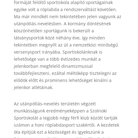
formáját felöltő sportiskola alapító sportágainak
egyike volt a röplabda a rendszerváltást követően.
Ma már mindkét nem tekintetében jelen vagyunk az
utánpótlás-nevelésben. A kormány döntésének
köszönhetően sportágunk is bekerült a
látványsportok közé néhány éve, így minden
tekintetben megnyílt az út a nemzetközi minőségű
versenysport irányába. Sportiskolánknak is
lehetősége van a több évtizedes munkát a
jelenkorban megfelelő dinamizmussal
továbbfejleszteni, ezáltal méltóképp tisztelegni az
elődök előtt és prominens lehetőséget kínálni a
jelenkor atlétáinak.
Az utánpótlás-nevelés területén végzett
munkásságunk eredményeképpen a Szolnoki
Sportiskolát a legjobb négy férfi klub között tartják
számon a honi röplabdasport szakértői. A kezdetek
óta építjük ezt a közösséget és igyekszünk a