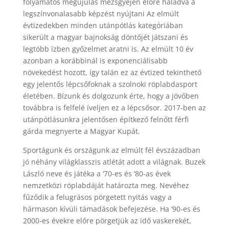
folyamatos megújulás mezsgyéjén előre haladva a
legszínvonalasabb képzést nyújtani Az elmúlt
évtizedekben minden utánpótlás kategóriában
sikerült a magyar bajnokság döntőjét játszani és
legtöbb ízben győzelmet aratni is. Az elmúlt 10 év
azonban a korábbinál is exponenciálisabb
növekedést hozott, így talán ez az évtized tekinthető
egy jelentős lépcsőfoknak a szolnoki röplabdasport
életében. Bízunk és dolgozunk érte, hogy a jövőben
továbbra is felfelé íveljen ez a lépcsősor. 2017-ben az
utánpótlásunkra jelentősen építkező felnőtt férfi
gárda megnyerte a Magyar Kupát.
Sportágunk és országunk az elmúlt fél évszázadban
jó néhány világklasszis atlétát adott a világnak. Buzek
László neve és játéka a ‘70-es és ‘80-as évek
nemzetközi röplabdáját határozta meg. Nevéhez
fűződik a felugrásos pörgetett nyitás vagy a
hármason kívüli támadások befejezése. Ha ‘90-es és
2000-es évekre előre pörgetjük az idő vaskerekét,