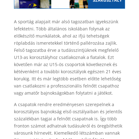
A sportág alapjait már alsó tagozatban igyekszünk
lefektetni. Több általános iskolában folynak az
előkészítő munkálatok, ahol az ifjú tehetségek
röplabdás ismeretekkel történő pallérozása zajlik.
Felső tagozatba érve a tudásszintjüknek megfelelő
U13-as korosztályhoz csatlakoznak a fiatalok. Ezt
követően már az U15-ös csoportok következnek és
kétévenként a további korosztályok egészen 21 éves
korukig. Itt és már legtöbb esetben előtte lehetőség
van csatlakozni a professzionális felnőtt csapathoz
vagy amatőr bajnokságokban folytatni a játékot.
A csapatok rendre eredményesen szerepelnek a
korosztályos bajnokság első osztályaiban és jelentős
százalékban tagjai a felnőtt csapatnak is. Így több
fronton számot adhatnak tudásukról és öregbíthetik
városunk hírnevét. Kiemelkedő létszámban vannak