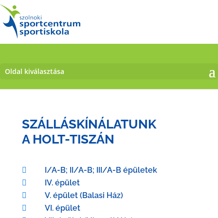
Oldal kiválasztása
SZÁLLÁSKÍNÁLATUNK
A HOLT-TISZÁN
I/A-B; II/A-B; III/A-B épületek

IV. épület

V. épület (Balasi Ház)

VI. épület
