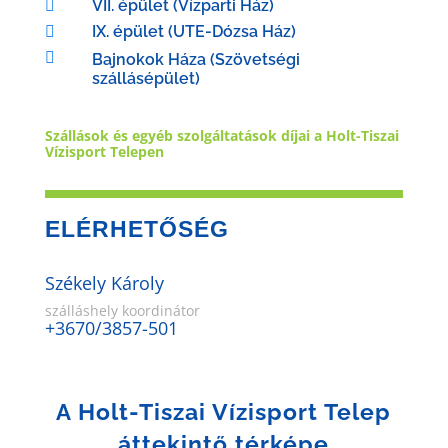
VII. épület (Vízparti Ház)

IX. épület (UTE-Dózsa Ház)


Bajnokok Háza (Szövetségi
szállásépület)
Szállások és egyéb szolgáltatások díjai a Holt-Tiszai
Vízisport Telepen
ELÉRHETŐSÉG
Székely Károly
szálláshely koordinátor
+3670/3857-501
A Holt-Tiszai Vízisport Telep
áttekintő térképe