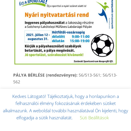
PÁLYA BÉRLÉSE (rendezvényre):
56/513-561; 56/513-
562
Kedves Látogató! Tájékoztatjuk, hogy a honlapunkon a
felhasználói élmény fokozásának érdekében sütiket
alkalmazunk. A weboldal további használatával Ön kijelenti, hogy
Minden jog fenntartva! © Szolnoki Sportcentrum
elfogadja a sütik használatát.
Süti Beállítások
Nonprofit Kft. 2017. -
Impresszum
|
Adatkezelési
Elfogadom
tájékoztató
|
Adatkezelési tájékoztató kiegészítése