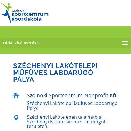
Oldal kiválasztása
SZÉCHENYI LAKÓTELEPI
MŰFÜVES LABDARÚGÓ
PÁLYA
Szolnoki Sportcentrum Nonprofit Kft.

Széchenyi Lakótelepi Műfüves Labdarúgó
Pálya
Széchenyi Lakótelepen található a

Széchenyi István Gimnázium mögötti
területen