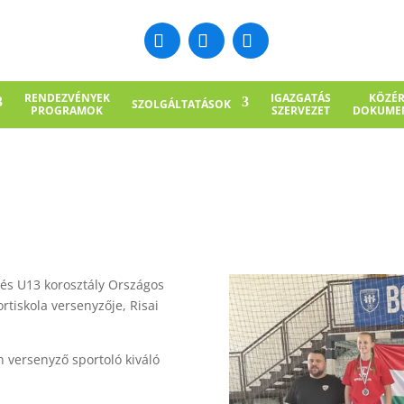
RENDEZVÉNYEK
IGAZGATÁS
KÖZÉ
SZOLGÁLTATÁSOK
PROGRAMOK
SZERVEZET
DOKUME
és U13 korosztály Országos
tiskola versenyzője, Risai
n versenyző sportoló kiváló