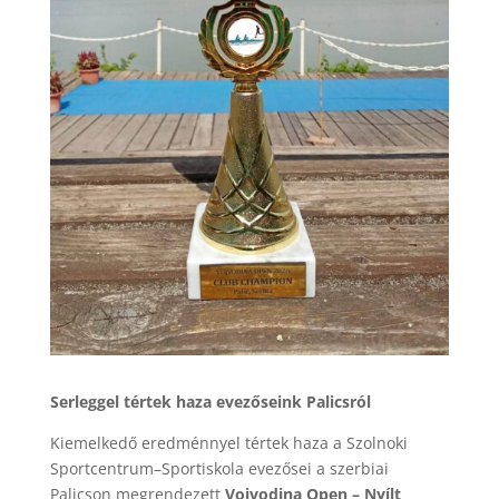
Serleggel tértek haza evezőseink Palicsról
Kiemelkedő eredménnyel tértek haza a Szolnoki
Sportcentrum–Sportiskola evezősei a szerbiai
Palicson megrendezett
Vojvodina Open – Nyílt