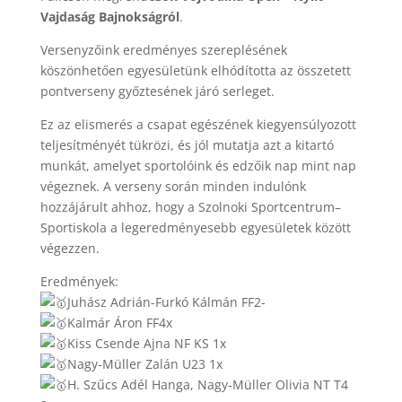
Vajdaság Bajnokságról
.
Versenyzőink eredményes szereplésének
köszönhetően egyesületünk elhódította az összetett
pontverseny győztesének járó serleget.
Ez az elismerés a csapat egészének kiegyensúlyozott
teljesítményét tükrözi, és jól mutatja azt a kitartó
munkát, amelyet sportolóink és edzőik nap mint nap
végeznek. A verseny során minden indulónk
hozzájárult ahhoz, hogy a Szolnoki Sportcentrum–
Sportiskola a legeredményesebb egyesületek között
végezzen.
Eredmények:
Juhász Adrián-Furkó Kálmán FF2-
Kalmár Áron FF4x
Kiss Csende Ajna NF KS 1x
Nagy-Müller Zalán U23 1x
H. Szűcs Adél Hanga, Nagy-Müller Olivia NT T4