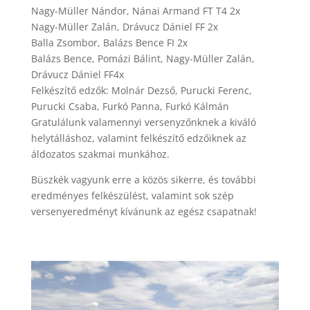
Nagy-Müller Nándor, Nánai Armand FT T4 2x
Nagy-Müller Zalán, Drávucz Dániel FF 2x
Balla Zsombor, Balázs Bence FI 2x
Balázs Bence, Pomázi Bálint, Nagy-Müller Zalán,
Drávucz Dániel FF4x
Felkészítő edzők: Molnár Dezső, Purucki Ferenc,
Purucki Csaba, Furkó Panna, Furkó Kálmán
Gratulálunk valamennyi versenyzőnknek a kiváló
helytálláshoz, valamint felkészítő edzőiknek az
áldozatos szakmai munkához.
Büszkék vagyunk erre a közös sikerre, és további
eredményes felkészülést, valamint sok szép
versenyeredményt kívánunk az egész csapatnak!