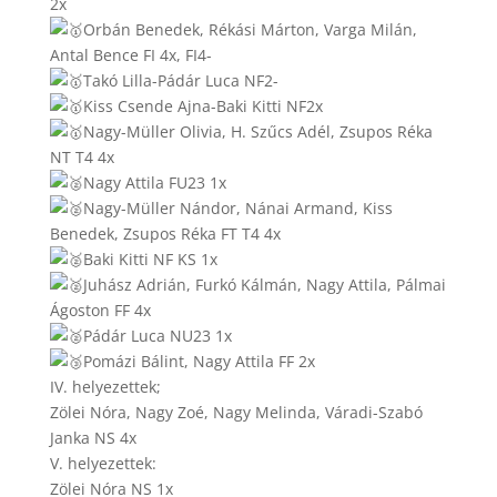
2x
Orbán Benedek, Rékási Márton, Varga Milán,
Antal Bence FI 4x, FI4-
Takó Lilla-Pádár Luca NF2-
Kiss Csende Ajna-Baki Kitti NF2x
Nagy-Müller Olivia, H. Szűcs Adél, Zsupos Réka
NT T4 4x
Nagy Attila FU23 1x
Nagy-Müller Nándor, Nánai Armand, Kiss
Benedek, Zsupos Réka FT T4 4x
Baki Kitti NF KS 1x
Juhász Adrián, Furkó Kálmán, Nagy Attila, Pálmai
Ágoston FF 4x
Pádár Luca NU23 1x
Pomázi Bálint, Nagy Attila FF 2x
IV. helyezettek;
Zölei Nóra, Nagy Zoé, Nagy Melinda, Váradi-Szabó
Janka NS 4x
V. helyezettek:
Zölei Nóra NS 1x