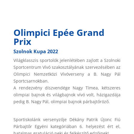
Olimpici Epée Grand
Prix
Szolnok Kupa 2022
Világklasszis sportolók jelenlétében zajlott a Szolnoki
Sportcentrum Vívó szakosztályának szervezésében az
Olimpici Nemzetközi Vívóverseny a B. Nagy Pál
Sportcsarnokban.
A rendezvény díszvendége Nagy Tímea, kétszeres
olimpiai bajnok és világbajnok vívó volt, házigazdája
pedig B. Nagy Pál, olimpiai bajnok párbajtőröző.
Sportiskolánk versenyzője Dékány Patrik Újonc Fiú
Párbajtőr Egyéni kategóriában 6. helyezést ért el,
hatalmas gratuláció neki és felkészítő edzőinek!