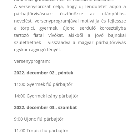
A versenysorozat célja, hogy új lendületet adjon a
párbajtőrvívásnak: ösztönözze az utánpótlás-
nevelést, versenyprogramjával motiválja és fejlessze
a törpici, gyermek, újonc, serdülő korosztályba
tartozó fiatal vívókat, akikből a jövő bajnokai
születhetnek – visszaadva a magyar párbajtőrvívás
egykor ragyogó fényét.
Versenyprogram:
2022. december 02., péntek
11:00 Gyermek fiú párbajtőr
14:00 Gyermek leány párbajtőr
2022. december 03., szombat
9:00 Újonc fiú párbajtőr
11:00 Törpici fiú párbajtőr