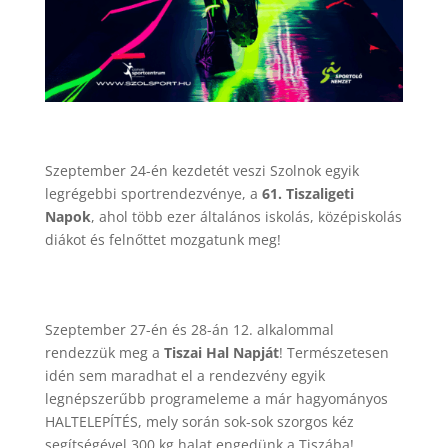
Szeptember 24-én kezdetét veszi Szolnok egyik
legrégebbi sportrendezvénye, a
61. Tiszaligeti
Napok
, ahol több ezer általános iskolás, középiskolás
diákot és felnőttet mozgatunk meg!
Szeptember 27-én és 28-án 12. alkalommal
rendezzük meg a
Tiszai Hal Napját
! Természetesen
idén sem maradhat el a rendezvény egyik
legnépszerűbb programeleme a már hagyományos
HALTELEPÍTÉS, mely során sok-sok szorgos kéz
segítségével 300 kg halat engedünk a Tiszába!