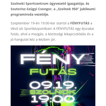
Szolnoki Sportcentrum ügyvezető igazgatója, és
Szutorisz-Szügyi Csongor, a „Szolnok 950” jubileumi
programiroda vezetője.
Szeptember 19-én 19:00-kor startol a
FÉNYFUTÁS
a
Véső úti Sportközpontban! A FÉNYFUTÁS egy éjszakai
futás, ahol a mozgás, a közösségi kikapcsolódás és a
jó hangulat kéz a kézben jár.