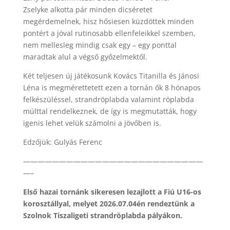
Zselyke alkotta pár minden dicséretet
megérdemelnek, hisz hősiesen küzdöttek minden
pontért a jóval rutinosabb ellenfeleikkel szemben,
nem mellesleg mindig csak egy – egy ponttal
maradtak alul a végső győzelmektől.
Két teljesen új játékosunk Kovács Titanilla és Jánosi
Léna is megmérettetett ezen a tornán ők 8 hónapos
felkészüléssel, strandröplabda valamint röplabda
múlttal rendelkeznek, de így is megmutatták, hogy
igenis lehet velük számolni a jövőben is.
Edzőjük: Gulyás Ferenc
—————————————————————————
—–
Első hazai tornánk sikeresen lezajlott a Fiú U16-os
korosztállyal, melyet 2026.07.04én rendeztünk a
Szolnok Tiszaligeti strandröplabda pályákon.