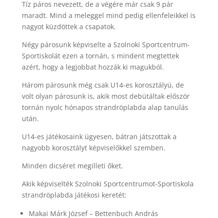
Tíz páros nevezett, de a végére már csak 9 pár
maradt. Mind a meleggel mind pedig ellenfeleikkel is
nagyot küzdöttek a csapatok.
Négy párosunk képviselte a Szolnoki Sportcentrum-
Sportiskolát ezen a tornán, s mindent megtettek
azért, hogy a legjobbat hozzák ki magukból.
Három párosunk még csak U14-es korosztályú, de
volt olyan párosunk is, akik most debütáltak először
tornán nyolc hónapos strandröplabda alap tanulás
után.
U14-es játékosaink ügyesen, bátran játszottak a
nagyobb korosztályt képviselőkkel szemben.
Minden dicséret megilleti őket.
Akik képviselték Szolnoki Sportcentrumot-Sportiskola
strandröplabda játékosi keretét:
Makai Márk József – Bettenbuch András