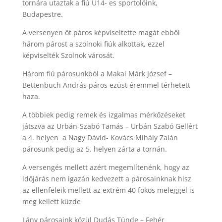
tornára utaztak a fiú U14- es sportolóink,
Budapestre.
A versenyen öt páros képviseltette magát ebből
három párost a szolnoki fiúk alkottak, ezzel
képviselték Szolnok városát.
Három fiú párosunkból a Makai Márk József –
Bettenbuch András páros ezüst éremmel térhetett
haza.
A többiek pedig remek és izgalmas mérkőzéseket
játszva az Urbán-Szabó Tamás – Urbán Szabó Gellért
a 4. helyen a Nagy Dávid- Kovács Mihály Zalán
párosunk pedig az 5. helyen zárta a tornán.
A versengés mellett azért megemlítenénk, hogy az
időjárás nem igazán kedvezett a párosainknak hisz
az ellenfeleik mellett az extrém 40 fokos meleggel is
meg kellett küzde
Lány párosaink közül Dudás Tünde – Fehér