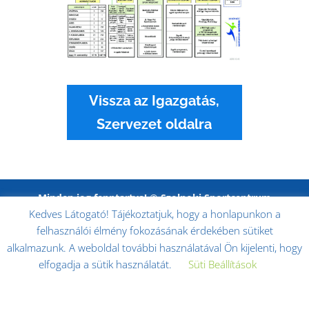
Vissza az Igazgatás,
Szervezet oldalra
Minden jog fenntartva! © Szolnoki Sportcentrum
Kedves Látogató! Tájékoztatjuk, hogy a honlapunkon a
Nonprofit Kft. 2017. -
Impresszum
|
Adatkezelési
tájékoztató
|
Adatkezelési tájékoztató kiegészítése
felhasználói élmény fokozásának érdekében sütiket
alkalmazunk. A weboldal további használatával Ön kijelenti, hogy
elfogadja a sütik használatát.
Süti Beállítások
Elfogadom