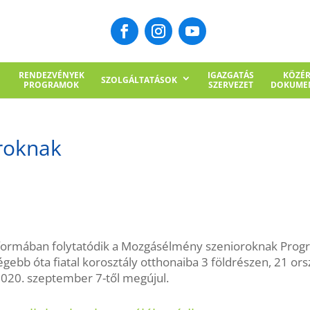
RENDEZVÉNYEK
IGAZGATÁS
KÖZÉ
SZOLGÁLTATÁSOK
PROGRAMOK
SZERVEZET
DOKUME
roknak
t formában folytatódik a Mozgásélmény szenioroknak Progra
régebb óta fiatal korosztály otthonaiba 3 földrészen, 21 
020. szeptember 7-től megújul.