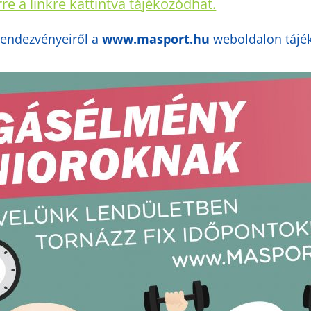
re a linkre kattintva tájékozódhat.
rendezvényeiről a
www.masport.hu
weboldalon tájé