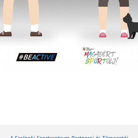
A Szolnoki Sportcentrum Partnerei és Támogatói