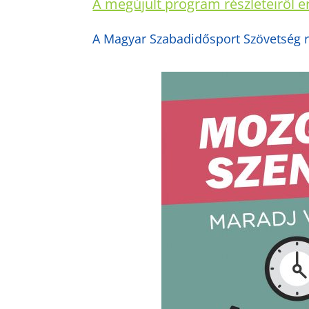
A megújult program részleteiről er
A Magyar Szabadidősport Szövetség 